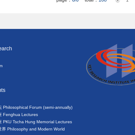
arch
am
ts
losophical Forum (semi-annually)
enghua Lectures
U Tscha Hung Memorial Lectures
hilosophy and Modern World