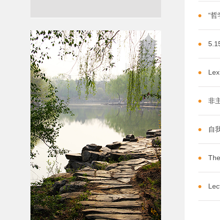
“
5.
Lex
非
自
The
Lec