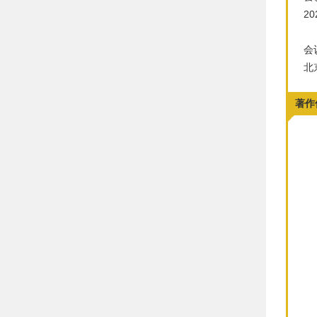
20
会
北
著作