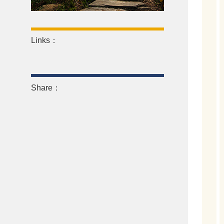
Links：
Share：