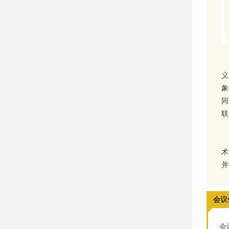
义
象
同
联
术
并
会议
会