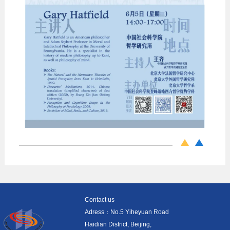
Contact us
Adress：No.5 Yiheyuan Road
Haidian District, Beijing,