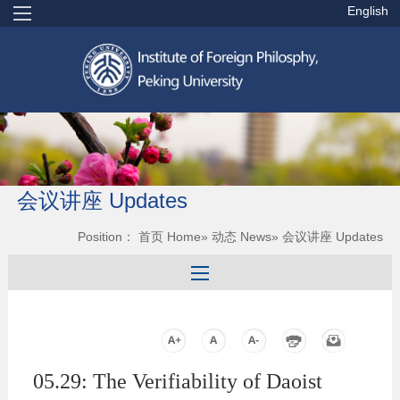
English
会议讲座 Updates
Position：
首页 Home
»
动态 News
» 会议讲座 Updates
05.29: The Verifiability of Daoist