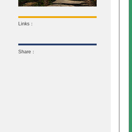
Links：
Share：