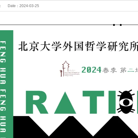
：
Date：
2024-03-25