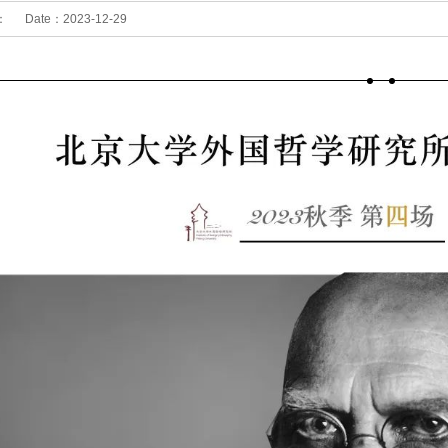
：
Date：
2023-12-29