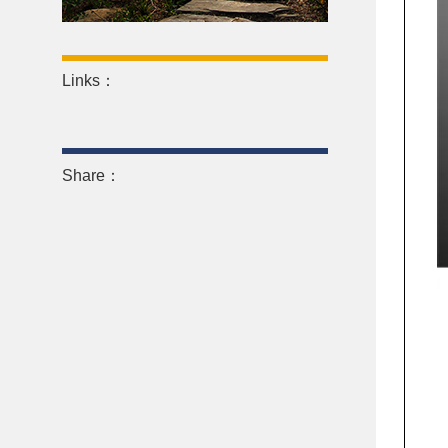
Links：
Share：