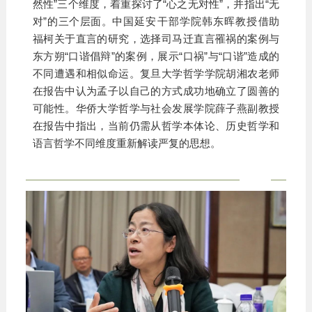
然性”三个维度，着重探讨了“心之无对性”，并指出“无
对”的三个层面。
中国延安干部学院韩东晖教授
借助
福柯关于直言的研究，选择司马迁直言罹祸的案例与
东方朔“口谐倡辩”的案例，展示“口祸”与“口谐”造成的
不同遭遇和相似命运。复旦大学哲学学院胡湘农老师
在报告中认为孟子以自己的方式成功地确立了圆善的
可能性。华侨大学哲学与社会发展学院薛子燕副教授
在报告中指出，当前仍需从哲学本体论、历史哲学和
语言哲学不同维度重新解读严复的思想。