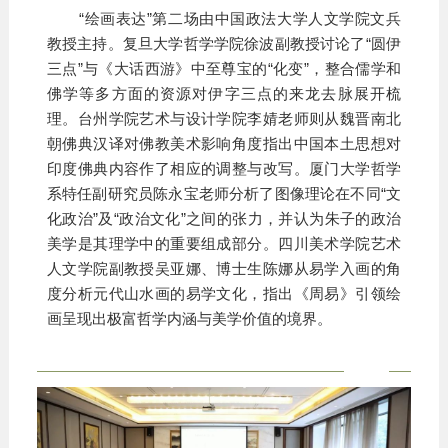
“绘画表达”第二场由中国政法大学人文学院文兵
教授主持。复旦大学哲学学院徐波副教授讨论了“圆伊
三点”与《大话西游》中至尊宝的“化变”，整合儒学和
佛学等多方面的资源对伊字三点的来龙去脉展开梳
理。台州学院艺术与设计学院李婧老师则从魏晋南北
朝佛典汉译对佛教美术影响角度指出中国本土思想对
印度佛典内容作了相应的调整与改写。厦门大学哲学
系特任副研究员陈永宝老师分析了图像理论在不同“文
化政治”及“政治文化”之间的张力，并认为朱子的政治
美学是其理学中的重要组成部分。四川美术学院艺术
人文学院副教授吴亚娜、博士生陈娜从易学入画的角
度分析元代山水画的易学文化，指出《周易》引领绘
画呈现出极富哲学内涵与美学价值的境界。