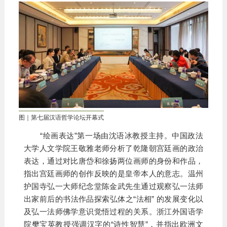
图｜第七届汉语哲学论坛开幕式
“绘画表达”第一场由沈语冰教授主持。中国政法
大学人文学院王敬雅老师分析了乾隆朝宫廷画的政治
表达，通过对比唐岱和徐扬两位画师的身份和作品，
指出宫廷画师的创作反映的是皇帝本人的意志。温州
护国寺弘一大师纪念堂陈金武先生通过观察弘一法师
出家前后的书法作品探索弘体之“法相” 的发展变化以
及弘一法师佛学意识觉悟过程的关系。浙江外国语学
院樊宝英教授强调汉字的“诗性智慧”，并指出欧洲文