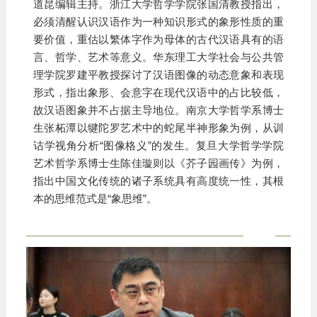
道昆编辑主持。浙江大学哲学学院张国清教授指出，
必须清醒认识汉语作为一种知识形式的象形性质的重
要价值，重估以繁体字作为母体的古代汉语具有的语
言、哲学、艺术等意义。华东理工大学社会与公共管
理学院罗建平教授探讨了汉语图像的动态意象和表现
形式，指出象形、会意字在现代汉语中的占比较低，
故汉语图象并不占据主导地位。南京大学哲学系博士
生张柘潭以犍陀罗艺术中的蛇尾半神形象为例，从训
诂学视角分析“图像格义”的发生。复旦大学哲学学院
艺术哲学系博士生陈佳璇则以《芥子园画传》为例，
指出中国文化传统的诸子系统具有高度统一性，其根
本的思维范式是“象思维”。