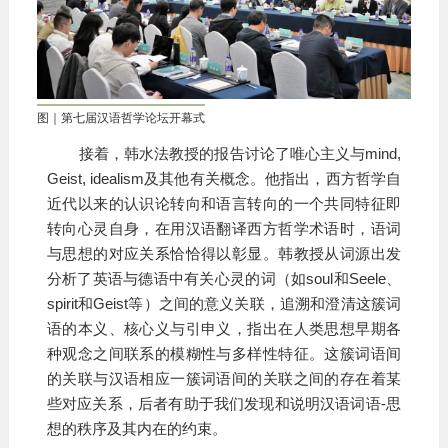
图｜第七届汉语哲学论坛开幕式
接着，韩水法教授的报告讨论了唯心主义与mind,
Geist, idealism及其他有关概念。他指出，西方哲学自
近代以来的认识论转向和语言转向的一个共同特征即
转向心灵自身，在用汉语翻译西方哲学术语时，语词
与思想的对应关系恰恰得以彰显。韩教授从词源出发
分析了英语与德语中有关心灵的词（如soul和Seele、
spirit和Geist等）之间的意义关联，追溯和澄清这簇词
语的本义、核心义与引申义，指出在人类思想早期各
种观念之间联系的模糊性与多样性特征。这簇词语间
的关联与汉语相应一簇词语间的关联之间的存在着某
些对应关系，后者有助于我们发现和说明汉语词语-思
想的秩序及其内在的约束。