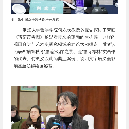
图｜第七届汉语哲学论坛开幕式
浙江大学哲学学院何欢欢教授的报告探讨了宋画
《晴峦萧寺图》给观者带来的蓬勃的生机感，这样的
观画直觉与艺术史研究领域的定论大相径庭，后者认
为该画描绘秋冬“萧疏淡泊”之景、是“萧寺寒林”类画作
的代表。何教授以此为典型案例，说明文字语义会影
响甚至妨碍绘画鉴赏。