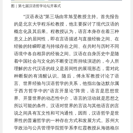
图｜第七届汉语哲学论坛开幕式
“汉语表达”第三场由常旭旻教授主持。首先报告
的是北京大学程乐松教授，他主要探讨了现代汉语的
概念化及其后果。程教授认为，语言本身存在着三种
意义上的居间性，即在言语描述与直接经验之间、在
经验的转瞬即逝与持续存在之间、在共时与历时不同
语境中各自相异的经验之间。汉语在自身历史中是随
着中国社会与文化的不断变迁而持续演进的，今人所
理解的古代汉语的歧义是居间性的展现形态，需对此
种断裂的有清醒认识。随后，傅永军教授讨论了语
言、世界经验与汉语哲学的关系，他指出伽达默尔属
于西方哲学中的“语言开显论”阵营，语言是思想世
界、开显世界的动态性中介，语言的活动就是思想之
所以可能的条件。汉语对世界的言说与其他语言的言
说之间具有互文性和可沟通性，因而，汉语哲学是世
界性的普遍哲学的一种存在方式和发展方式。苏州大
学政治与公共管理学院哲学系李红霞教授从海德格尔