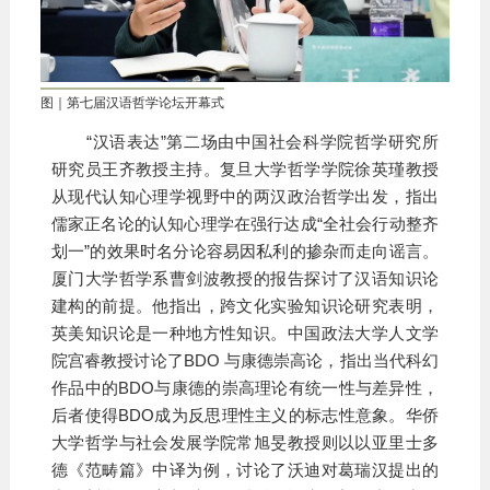
图｜第七届汉语哲学论坛开幕式
“汉语表达”第二场由中国社会科学院哲学研究所
研究员王齐教授主持。复旦大学哲学学院徐英瑾教授
从现代认知心理学视野中的两汉政治哲学出发，指出
儒家正名论的认知心理学在强行达成“全社会行动整齐
划一”的效果时名分论容易因私利的掺杂而走向谣言。
厦门大学哲学系曹剑波教授的报告探讨了汉语知识论
建构的前提。他指出，跨文化实验知识论研究表明，
英美知识论是一种地方性知识。中国政法大学人文学
院宫睿教授讨论了BDO 与康德崇高论，指出当代科幻
作品中的BDO与康德的崇高理论有统一性与差异性，
后者使得BDO成为反思理性主义的标志性意象。华侨
大学哲学与社会发展学院常旭旻教授则以以亚里士多
德《范畴篇》中译为例，讨论了沃迪对葛瑞汉提出的