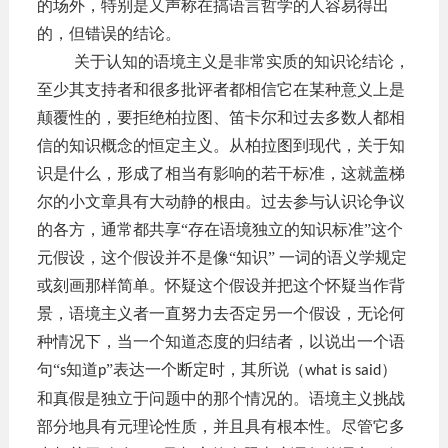
的场外，特别是又声称在搞语言哲学的人容易得出
的，但错误的结论。
关于认知的语境主义是非常实质的知识论结论，
至少其支持者和很多批评者都相信它在某种意义上是
颠覆性的，要拒绝柏拉图、笛卡尔和过去多数人都相
信的知识概念的恒定主义。从柏拉图到现代，关于知
识是什么，形成了相当有影响的若干标准，这就盖梯
尔的小文章具有大动静的根由。过去参与认识论争议
的各方，通常都共享
“存在语境独立的知识标准”这个
元假设，这个假设并不是像“知识” 一词的语义学规定
或刻画那样简单。怀疑这个假设并把这个怀疑当作背
景，语境主义者一直努力去否定另一个假设，无论何
种情况下，当一个知道态度的归结者，以说出一个语
句“
知道
”表达一个断定时，其所说（
）
s
p
what is said
和真假是独立于问题中的那个情况的。语境主义挑战
部分地具有元理论性质，并且具有根本性。尽管它多