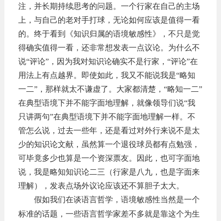
注，并长期持续思考的问题。一个行家在自己的主场
上，与自己的老对手打球，无论如何应该是值得一看
的。终于看到《知识归属的语境敏感性》，不只是觉
得确实值得一看，还非常想发表一点议论。为什么不
说
“评论”，因为我对知识论确实不是行家，“评论”在
用法上有点越界。即使如此，我又不能说我是“略知
一二”，那样就太不谦虚了。大家都清楚，“略知一二”
在典型语境下并不能字面地理解，就像领导们说“我
只讲两句”在典型语境下并不能字面地理解一样。不
管怎么说，过去一些年，还是看过对外行来说不是太
少的知识论文献，虽然算一个退役球员都有点勉强，
可毕竟多少也算是一个资深票友。因此，也可
字面地
说，我是略知知识论二三（行家是八九，也是字面来
理解），发表点场外议论应该还不算胆子太大。
假如我们在谈语言哲学，语境敏感性当然是一个
标准的话题，一些语言哲学家差不多就是靠这个为生