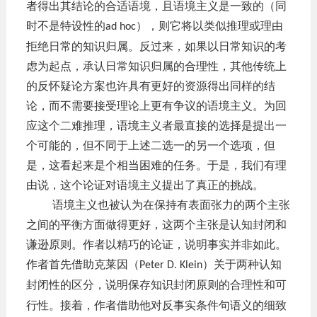
者得出其结论的合适语境，且语境主义是一致的（同
时不是特设性的
），则它将以类似推理或理由
ad hoc
拒绝日常的知识归属。反过来，如果以日常知识的考
虑为起点，承认日常知识归属的合理性，其他传统上
的反怀疑论方案也许具有更好的资源得出同样的结
论，而不需要接受理论上更有争议的语境主义。为回
应这个二难推理，语境主义者最直接的选择是提出一
个可能的，但不同于上述二选一的另一个选项，但
是，这看起来是个相当困难的任务。于是，我们有理
由说，这个论证对语境主义提出了真正的挑战。
语境主义也被认为在保持有表面张力的两个主张
之间的平衡方面做得更好，这两个主张是认知封闭和
谦逊原则。作者以精巧的论证，说明事实并非如此。
作者首先借助克莱因（
）关于两种认知
Peter D. Klein
封闭性的区分，说明保存
知识封闭原则的合理性和可
行性。接着，作者借助他对反事实条件句语义的细致